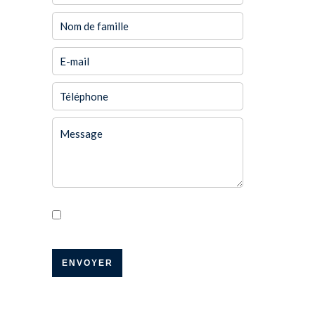
J’ai lu et j'accepte la
politique de
confidentialité
de ce site
ENVOYER