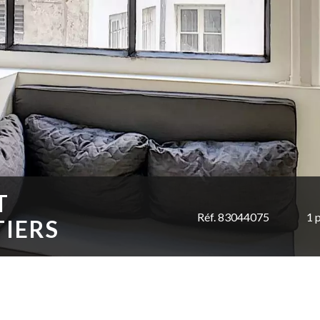
T
Réf. 83044075
1 
TIERS