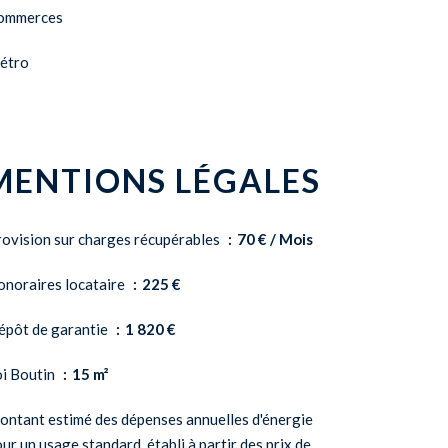
ommerces
étro
MENTIONS LÉGALES
ovision sur charges récupérables
70 € / Mois
onoraires locataire
225 €
épôt de garantie
1 820 €
oi Boutin
15 m²
ntant estimé des dépenses annuelles d'énergie
ur un usage standard, établi à partir des prix de