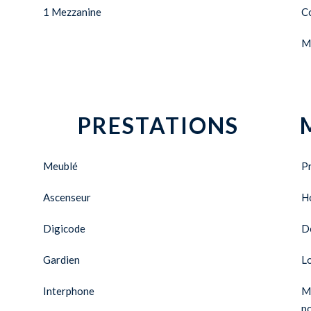
1 Mezzanine
C
M
PRESTATIONS
Meublé
Pr
Ascenseur
H
Digicode
D
Gardien
L
Interphone
Mo
po